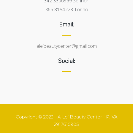
342 3306969 Sennori
366 8154228 Torino
Email:
aleibeautycenter@gmail.com
Social:
Copyright © 2023 - A Lei Beauty Center - P.IVA
2917610905