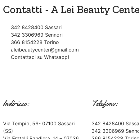
Contatti - A Lei Beauty Cent
342 8428400 Sassari
342 3306969 Sennori
366 8154228 Torino
aleibeautycenter@gmail.com
Contattaci su Whatsapp!
Indirizzo:
Telefono:
Via Tempio, 56- 07100 Sassari
342 8428400 Sassa
(SS)
342 3306969 Senno
Via Fratelli Bandiera, 14 – 07036
366 8154228 Torin